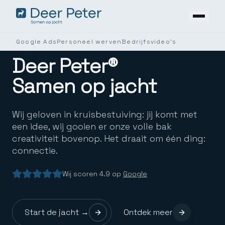
Ga naar inhoud
Google Ads
Personeel werven
Bedrijfsvideo's
Deer Peter®
Samen op jacht
Wij geloven in kruisbestuiving: jij komt met
een idee, wij gooien er onze volle bak
creativiteit bovenop. Het draait om één ding:
connectie.
Wij scoren 4.9 op
Google
Start de jacht →
Ontdek meer